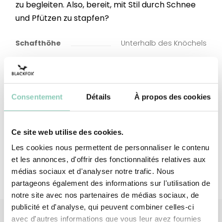
zu begleiten. Also, bereit, mit Stil durch Schnee
und Pfützen zu stapfen?
Schafthöhe
Unterhalb des Knöchels
Oben/Schaft
Synthetischer Kautschuk
(auf Basis von SEBS)
Schaftfutter
Polyester (synthetisch)
Consentement
Détails
À propos des cookies
Außensohle/Absatz
Synthetischer Kautschuk
(auf Basis von SEBS)
Ce site web utilise des cookies.
Les cookies nous permettent de personnaliser le contenu
et les annonces, d'offrir des fonctionnalités relatives aux
médias sociaux et d'analyser notre trafic. Nous
partageons également des informations sur l'utilisation de
notre site avec nos partenaires de médias sociaux, de
publicité et d'analyse, qui peuvent combiner celles-ci
avec d'autres informations que vous leur avez fournies