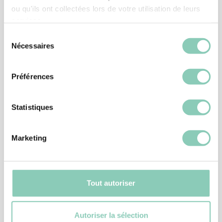
ou qu'ils ont collectées lors de votre utilisation de leurs
Verknüpfte
Produkte
services.
Sélection
Nécessaires
du
consentement
Préférences
Statistiques
Marketing
Tout autoriser
ZUBEHÖR
STIEFELKNECHT AUS KUNSTSTOFF
Autoriser la sélection
6,90 €