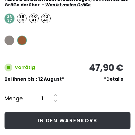
Größe darüber. -
Was ist meine Größe
38
40
42
36
39
41
43
37
47,90 €
Vorrätig
Bei Ihnen bis :
12 August*
*Details
Menge
IN DEN WARENKORB