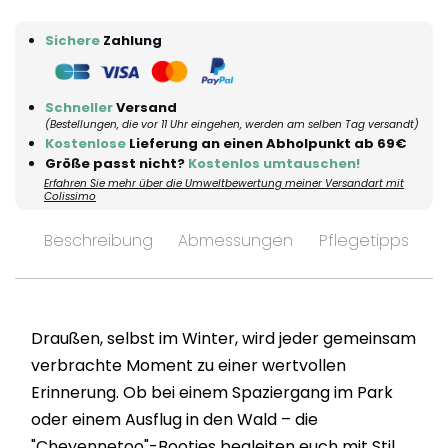
Sichere
Zahlung
Schneller
Versand
(Bestellungen, die vor 11 Uhr eingehen, werden am selben Tag versandt)
Kostenlose
Lieferung an einen Abholpunkt ab 69€
Größe passt nicht?
Kostenlos umtauschen!
Erfahren Sie mehr über die Umweltbewertung meiner Versandart mit
Colissimo
Beschreibung
Abmessungen
Pflegetipps
V
Draußen, selbst im Winter, wird jeder gemeinsam
verbrachte Moment zu einer wertvollen
Erinnerung. Ob bei einem Spaziergang im Park
oder einem Ausflug in den Wald – die
"Cheyennetoo"-Booties begleiten euch mit Stil