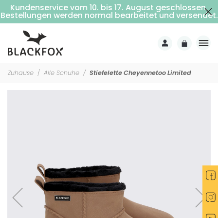
Kundenservice vom 10. bis 17. August geschlossen.
Kostenlose Lieferung ab 69€ Einkaufswert (Nach Hause mit Unterschrift)
Bestellungen werden normal bearbeitet und versendet.
Zuhause
Alle Schuhe
Stiefelette Cheyennetoo Limited