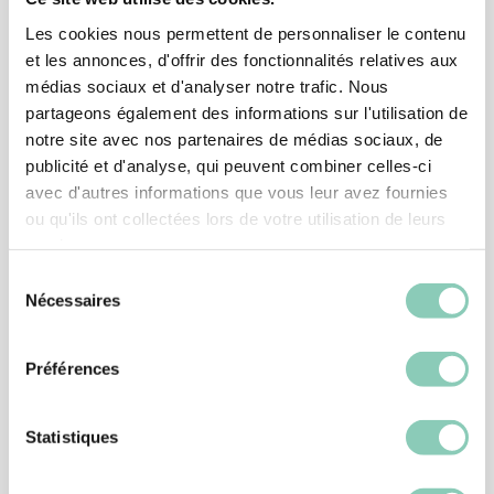
Les cookies nous permettent de personnaliser le contenu
et les annonces, d'offrir des fonctionnalités relatives aux
médias sociaux et d'analyser notre trafic. Nous
partageons également des informations sur l'utilisation de
notre site avec nos partenaires de médias sociaux, de
publicité et d'analyse, qui peuvent combiner celles-ci
avec d'autres informations que vous leur avez fournies
ou qu'ils ont collectées lors de votre utilisation de leurs
services.
Sélection
Nécessaires
du
consentement
HEIMWERKERARBEINTEN HANDSCHUHE
HANDSCHUH CONTROL
Préférences
18,90 €
Statistiques