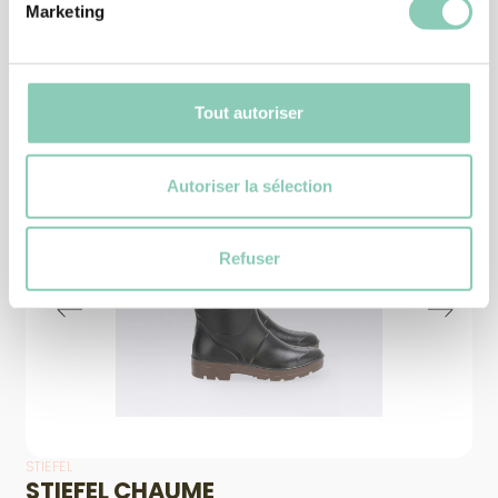
Marketing
Ähnliche
Produkte
Tout autoriser
Autoriser la sélection
Refuser
STIEFEL
H
STIEFEL CHAUME