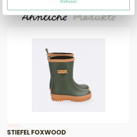
Refuser
Ähnliche
Produkte
STIEFEL
STIEFEL FOXWOOD