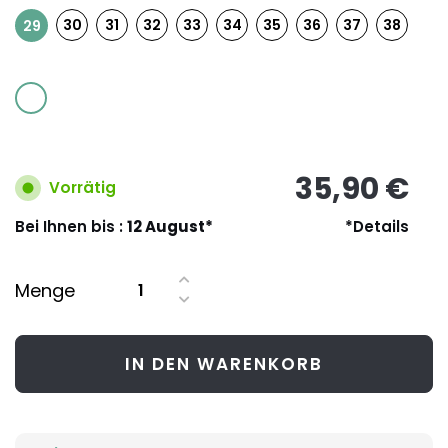
30
31
32
33
34
35
36
37
38
29
35,90 €
Vorrätig
Bei Ihnen bis :
12 August*
*Details
Menge
IN DEN WARENKORB