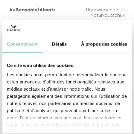
Außensohle/Absatz
Überwiegend aus
Naturkautschuk
Innensohle
Synthetischer Kautschuk
(auf EVA-Basis)
Consentement
Détails
À propos des cookies
Futter Einlegesohle
Baumwolle und Polyester
Ce site web utilise des cookies.
Les cookies nous permettent de personnaliser le contenu
et les annonces, d'offrir des fonctionnalités relatives aux
médias sociaux et d'analyser notre trafic. Nous
partageons également des informations sur l'utilisation de
notre site avec nos partenaires de médias sociaux, de
publicité et d'analyse, qui peuvent combiner celles-ci
Verknüpfte
Produkte
avec d'autres informations que vous leur avez fournies
ou qu'ils ont collectées lors de votre utilisation de leurs
services.