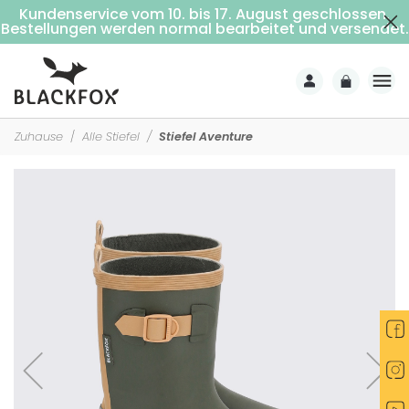
Kundenservice vom 10. bis 17. August geschlossen.
Kostenlose Lieferung ab 69€ Einkaufswert (Nach Hause mit Unterschrift)
Bestellungen werden normal bearbeitet und versendet.
Zuhause
Alle Stiefel
Stiefel Aventure