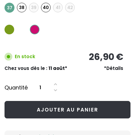
38
39
40
41
42
37
26,90 €
En stock
Chez vous dès le :
11 août*
*Détails
Quantité
AJOUTER AU PANIER