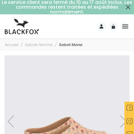
Le service client sera fermé du 10 au 17 août inclus. Les
commandes restent traitées et expédiées
Livraison offerte dès 59€ d'achats (point relais)
normalement.
Accueil
Sabots femme
Sabot Mona