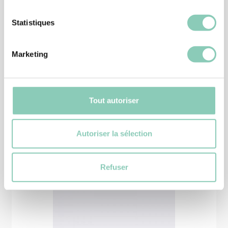
Statistiques
CHAUSSURE JARDIN
BOTTINE DORDOGNE
Marketing
37,90 €
Tout autoriser
Autoriser la sélection
Produits
similaires
Refuser