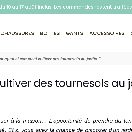
é du 10 au 17 août inclus. Les commandes restent traité
Livraison offerte dès 59€ d'achats (point re
CHAUSSURES
BOTTES
GANTS
ACCESSOIRES
ourquoi et comment cultiver des tournesols au jardin ?
tiver des tournesols au j
er à la maison… L’opportunité de prendre du temp
. Et si vous avez la chance de disposer d’un jardi