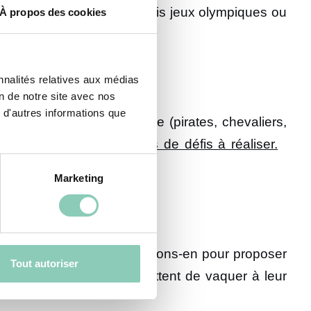
ême leur préparer des minis jeux olympiques ou
À propos des cookies
es rendra fiers.
nnalités relatives aux médias
on de notre site avec nos
 d'autres informations que
ors ? Une carte, un thème (pirates, chevaliers,
rd noir à déniché
10 idées de défis à réaliser.
trésors inoubliable.
Marketing
 et donc très inspirant… Profitons-en pour proposer
Tout autoriser
fleur en terre cuite permettent de vaquer à leur