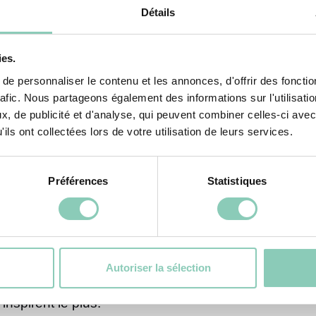
oop… Autant d’activités possibles ! Vous pouvez m
Détails
te journée sportive, un spectacle de présentation l
ies.
ors dans le jardin
e personnaliser le contenu et les annonces, d'offrir des fonctio
rafic. Nous partageons également des informations sur l'utilisati
, de publicité et d'analyse, qui peuvent combiner celles-ci avec
inal, pourquoi ne pas organiser une chasse aux trés
ils ont collectées lors de votre utilisation de leurs services.
es et le tour est joué ! Pour vous aider, le rena
ans le jardin et
un kit de création
pour une carte aux 
Préférences
Statistiques
inspirant du jardin
oler ? C’est la saison où le jardin est le plus fleuri
Autoriser la sélection
’aquarelle ou encore de la peinture sur des pots de 
 inspirent le plus.