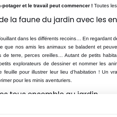
-potager et le travail peut commencer !
Toutes les
 de la faune du jardin avec les e
fouillant dans les différents recoins… En regardant de
que nos amis les animaux se baladent et peuvent
s de terre, perces oreilles… Autant de petits habitant
tits explorateurs de dessiner et nommer les anim
uille pour illustrer leur lieu d’habitation ! Un vrai
imer pour les minis aventuriers.
ves tous ensemble au jardin
si ? C’est le moment de se faire plaisir tous ensemb