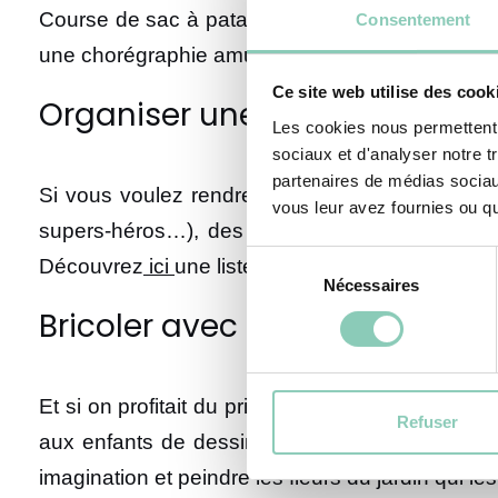
Course de sac à patates ou concours de hula-h
Consentement
une chorégraphie amusante… Et pour conclure cet
Ce site web utilise des cook
Organiser une chasse aux trés
Les cookies nous permettent d
sociaux et d'analyser notre t
partenaires de médias sociaux
Si vous voulez rendre le tout encore plus orig
vous leur avez fournies ou qu'
supers-héros…), des énigmes, des minis-épreuv
Sélection
Découvrez
ici
une liste de cachettes possibles d
Nécessaires
du
consentement
Bricoler avec les enfants en s’
Et si on profitait du printemps pour créer et bric
Refuser
aux enfants de dessiner ce qu’ils voient.. De l
imagination et peindre les fleurs du jardin qui les