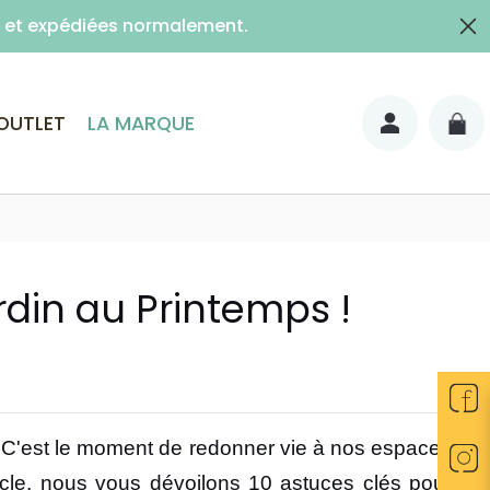
es et expédiées normalement.
lais)
OUTLET
LA MARQUE
rdin au Printemps !
. C'est le moment de redonner vie à nos espaces
rticle, nous vous dévoilons 10 astuces clés pour