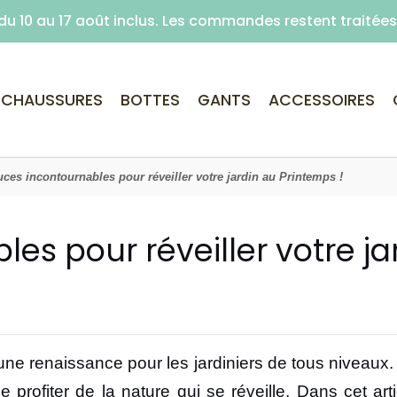
é du 10 au 17 août inclus. Les commandes restent traité
Livraison offerte dès 59€ d'achats (point re
CHAUSSURES
BOTTES
GANTS
ACCESSOIRES
uces incontournables pour réveiller votre jardin au Printemps !
es pour réveiller votre ja
e renaissance pour les jardiniers de tous niveaux
 de profiter de la nature qui se réveille. Dans cet a