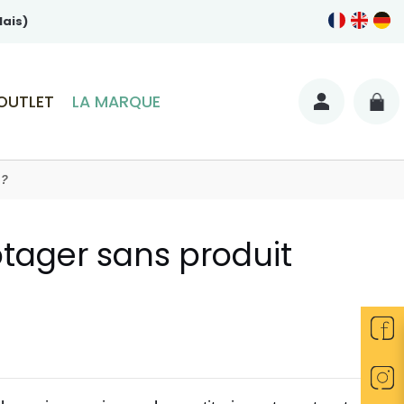
lais)
OUTLET
LA MARQUE
 ?
otager sans produit