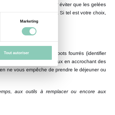
er un voile d’hivernage pour éviter que les gelées
 la chaleur et l’humidité. Si tel est votre choix,
végétaux.
Marketing
Tout autoriser
ifier produit) ou vos sabots fourrés (identifier
uvez aussi nourrir les oiseaux en accrochant des
 rien ne vous empêche de prendre le déjeuner ou
temps, aux outils à remplacer ou encore aux