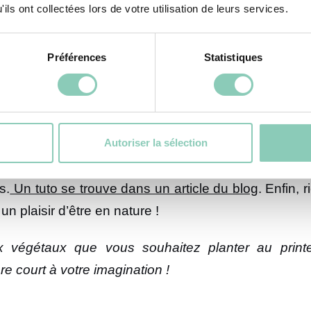
ils ont collectées lors de votre utilisation de leurs services.
y a le plus de travail. En effet, il faut penser à plac
ement recommandé d’installer une serre qui conservera
r changer l’air et assurer le bon développement des 
Préférences
Statistiques
térieurs
Autoriser la sélection
ble ! Un rayon de soleil ? Chaussez vos bottes (ident
ur vous assurer que les végétaux vont bien. Vous po
s.
Un tuto se trouve dans un article du blog
. Enfin,
un plaisir d’être en nature !
ux végétaux que vous souhaitez planter au prin
e court à votre imagination !