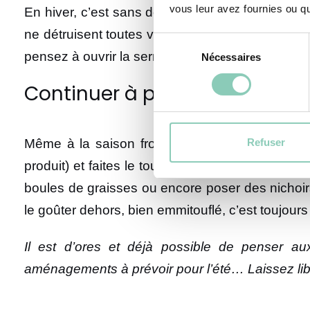
vous leur avez fournies ou qu'
En hiver, c’est sans doute dans le potager qu’il 
ne détruisent toutes vos plantations. Il est égal
Sélection
pensez à ouvrir la serre une heure par jour pou
Nécessaires
du
consentement
Continuer à profiter de ses ex
Refuser
Même à la saison froide, le jardin est exploita
produit) et faites le tour de vos extérieurs po
boules de graisses ou encore poser des nichoir
le goûter dehors, bien emmitouflé, c’est toujours 
Il est d’ores et déjà possible de penser a
aménagements à prévoir pour l’été… Laissez libr