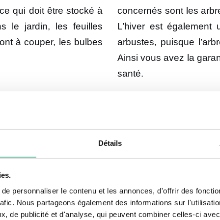
e qui doit être stocké à
concernés sont les arbre
le jardin, les feuilles
L’hiver est également 
ont à couper, les bulbes
arbustes, puisque l’arb
Ainsi vous avez la garan
santé.
t faire des dégâts sur vos plantes d’extérieur. Pour
Détails
i ont été taillées à ras. Le paillage des plantes les pl
 à prévoir. En supplément, un voile d’hivernage est a
ies.
e personnaliser le contenu et les annonces, d'offrir des fonctio
rafic. Nous partageons également des informations sur l'utilisati
, de publicité et d'analyse, qui peuvent combiner celles-ci avec