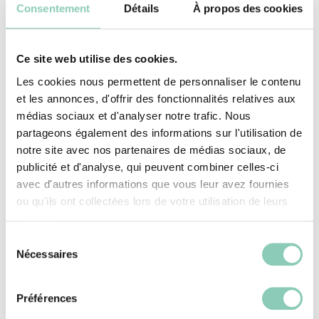
Consentement
Détails
À propos des cookies
Comment réaliser mon
paillage ?
Ce site web utilise des cookies.
Les cookies nous permettent de personnaliser le contenu
Tout d’abord, si vous n’effectuez pas un
et les annonces, d'offrir des fonctionnalités relatives aux
médias sociaux et d'analyser notre trafic. Nous
paillage permanent, mais uniquement au
partageons également des informations sur l'utilisation de
printemps et à l’été, ne l’installez pas trop
notre site avec nos partenaires de médias sociaux, de
tôt… En effet, si l’on paille le sol de manière
publicité et d'analyse, qui peuvent combiner celles-ci
avec d'autres informations que vous leur avez fournies
précoce, il risque de ne pas être
ou qu'ils ont collectées lors de votre utilisation de leurs
suffisamment réchauffé. Nous vous
services.
conseillons d’attendre la première ou
Sélection
Nécessaires
deuxième semaine de mai, et de vous
du
consentement
lancer !
Préférences
Choisissez votre paillage en fonction de vos