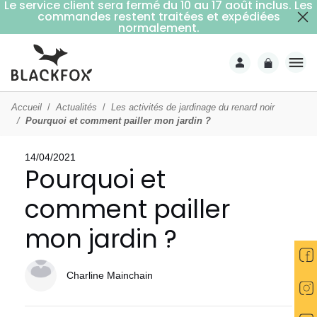
Le service client sera fermé du 10 au 17 août inclus. Les
commandes restent traitées et expédiées
Livraison offerte dès 59€ d'achats (point relais)
normalement.
Accueil
Actualités
Les activités de jardinage du renard noir
Pourquoi et comment pailler mon jardin ?
14/04/2021
Pourquoi et
comment pailler
mon jardin ?
Charline Mainchain