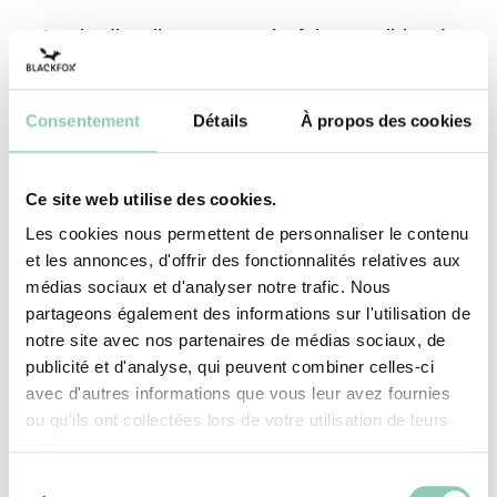
Au jardin, il est tout à fait possible de
jardiner sous la pluie. Cela peut même
devenir amusant… Effectuer quelques
Consentement
Détails
À propos des cookies
plantations, par exemple, qui profiteront de
l’humidité ambiante. Aussi, le désherbage
Ce site web utilise des cookies.
est facilité, et les herbes sont plus faciles à
Les cookies nous permettent de personnaliser le contenu
arracher. Enfin, une simple sortie sous la
et les annonces, d'offrir des fonctionnalités relatives aux
pluie est toujours un moment de plaisir.
médias sociaux et d'analyser notre trafic. Nous
partageons également des informations sur l'utilisation de
Surtout qu’avec les enfants, une
notre site avec nos partenaires de médias sociaux, de
promenade peut très vite se transformer en
publicité et d'analyse, qui peuvent combiner celles-ci
chasse aux escargots pendant laquelle les
avec d'autres informations que vous leur avez fournies
ou qu'ils ont collectées lors de votre utilisation de leurs
enfants et les plus grands pourront sauter
services.
dans les flaques d’eau.
Sélection