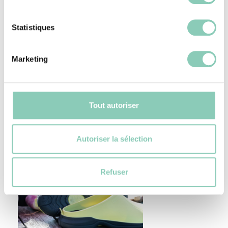
Sabots Lily
: Ces sabots se distinguent par
leurs motifs floraux, parfaits pour ceux qui
Statistiques
souhaitent ajouter une touche de gaieté à
leur tenue.
Marketing
Sabots Marschal
: Fabriqués en France,
ces sabots sont réalisés avec 10% de
Tout autoriser
matière première recyclée, alliant style et
responsabilité environnementale.
Autoriser la sélection
Refuser