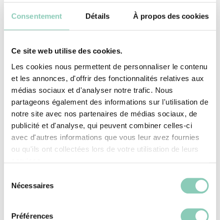
Sabots Mellow
: Ces sabots intègrent des
Consentement
Détails
À propos des cookies
semelles intérieures en mousse mémoire
de forme pour un confort optimal tout au
long de la journée.
Ce site web utilise des cookies.
Les cookies nous permettent de personnaliser le contenu
Sabots Colors
: Avec leur intérieur "peau de
et les annonces, d'offrir des fonctionnalités relatives aux
médias sociaux et d'analyser notre trafic. Nous
pêche", ces sabots sont non seulement
partageons également des informations sur l'utilisation de
confortables mais aussi proposés dans une
notre site avec nos partenaires de médias sociaux, de
variété de couleurs diverses.
publicité et d'analyse, qui peuvent combiner celles-ci
avec d'autres informations que vous leur avez fournies
Sabots Evasion
: Parfaits pour les jours de
ou qu'ils ont collectées lors de votre utilisation de leurs
services.
chaleur, ces sabots disposent de semelles
Sélection
respirantes qui aident à garder les pieds au
Nécessaires
du
frais.
consentement
Préférences