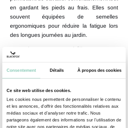
en gardant les pieds au frais. Elles sont
souvent équipées de semelles
ergonomiques pour réduire la fatigue lors
des longues journées au jardin.
Sneakers et espadrilles
adaptées au jardinage
Consentement
Détails
À propos des cookies
Les sneakers en toile légère et les
espadrilles en tissu naturel sont d’autres
options intéressantes pour le jardinage
Ce site web utilise des cookies.
estival. Ces chaussures offrent un bon
Les cookies nous permettent de personnaliser le contenu
et les annonces, d'offrir des fonctionnalités relatives aux
maintien tout en absorbant la transpiration,
médias sociaux et d'analyser notre trafic. Nous
ce qui régule efficacement la température
partageons également des informations sur l'utilisation de
des pieds. Pour les tâches nécessitant plus
notre site avec nos partenaires de médias sociaux, de