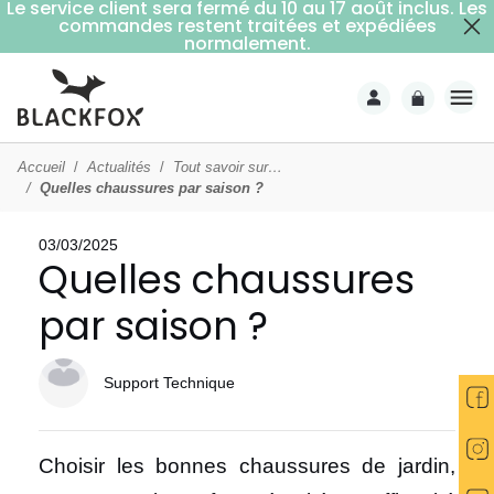
Le service client sera fermé du 10 au 17 août inclus. Les
commandes restent traitées et expédiées
Livraison offerte dès 59€ d'achats (point relais)
normalement.
Accueil
Actualités
Tout savoir sur…
Quelles chaussures par saison ?
03/03/2025
Quelles chaussures
par saison ?
Support Technique
Choisir les bonnes chaussures de jardin,