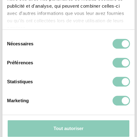
publicité et d'analyse, qui peuvent combiner celles-ci
de protection, choisissez des modèles
avec d'autres informations que vous leur avez fournies
imperméables ou renforcés.
ou qu'ils ont collectées lors de votre utilisation de leurs
services.
Entretien des chaussures de
Sélection
jardin d’été
Nécessaires
du
consentement
Même en été, l’entretien de vos chaussures
Préférences
est important. Après chaque utilisation,
essuyez-les avec un chiffon humide pour
Statistiques
éliminer la poussière ou la terre. Les sabots
et bottes en caoutchouc peuvent être rincés
Marketing
directement à l’eau.
Pourquoi le choix des
Tout autoriser
matériaux est crucial ?