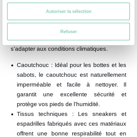
Autoriser la sélection
Le choix des matériaux de vos chaussures
de jardin joue un rôle déterminant pour leur
Refuser
durabilité, leur confort, et leur capacité à
s’adapter aux conditions climatiques.
Caoutchouc : Idéal pour les bottes et les
sabots, le caoutchouc est naturellement
imperméable et facile à nettoyer. Il
garantit une excellente sécurité et
protège vos pieds de l’humidité.
Tissus techniques : Les sneakers et
espadrilles fabriqués avec ces matériaux
offrent une bonne respirabilité tout en