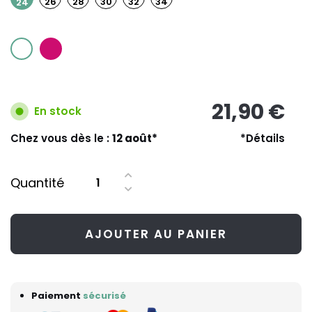
26
28
30
32
34
24
21,90 €
En stock
Chez vous dès le :
12 août*
*Détails
Quantité
AJOUTER AU PANIER
Paiement
sécurisé