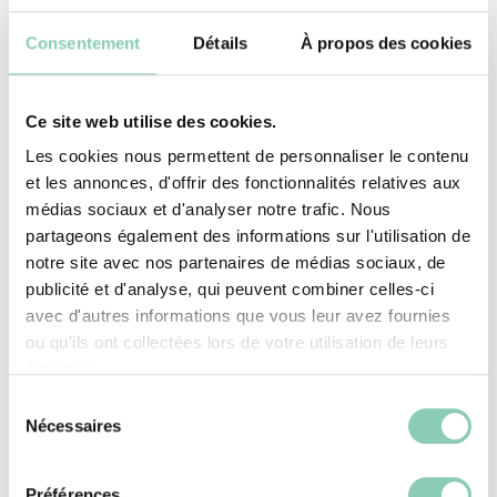
polyvalentes
Consentement
Détails
À propos des cookies
Tendance et confort se rencontrent avec les
Ce site web utilise des cookies.
bottes caoutchouc femme de Blackfox. À porter
Les cookies nous permettent de personnaliser le contenu
aussi bien en automne qu’en hiver, elles sont
et les annonces, d'offrir des fonctionnalités relatives aux
médias sociaux et d'analyser notre trafic. Nous
pratiques, bien ajustées et jolies. 100 %
partageons également des informations sur l'utilisation de
imperméables, elles protègent vos pieds des
notre site avec nos partenaires de médias sociaux, de
intempéries. Ces chaussures intemporelles
publicité et d'analyse, qui peuvent combiner celles-ci
avec d'autres informations que vous leur avez fournies
assurent une parfaite adhérence au sol grâce à
ou qu'ils ont collectées lors de votre utilisation de leurs
des semelles malléables et robustes.
services.
Sélection
Notre catalogue présente des bottes
Nécessaires
du
caoutchouc femme au style surprenant et
consentement
anticonformiste. Avec leurs coloris éclatants et
Préférences