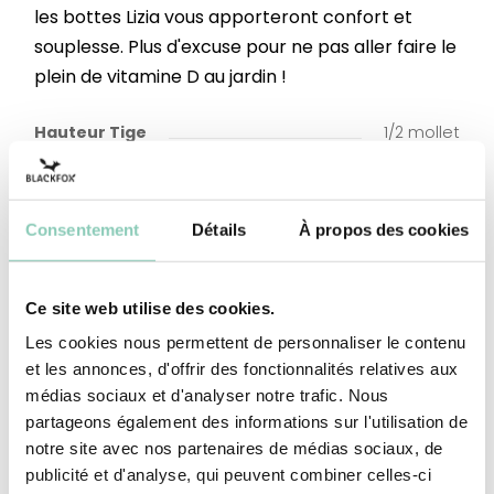
les bottes Lizia vous apporteront confort et
souplesse. Plus d'excuse pour ne pas aller faire le
plein de vitamine D au jardin !
Hauteur Tige
1/2 mollet
Dessus-tige
Caoutchouc naturel
majoritaire
Consentement
Détails
À propos des cookies
Doublure tige
Coton et Polyester
Semelle extérieure-
Caoutchouc naturel
Ce site web utilise des cookies.
talon
majoritaire
Les cookies nous permettent de personnaliser le contenu
Semelle intérieure
Caoutchouc synthétique
et les annonces, d'offrir des fonctionnalités relatives aux
(à base d'EVA)
médias sociaux et d'analyser notre trafic. Nous
partageons également des informations sur l'utilisation de
Doublure semelle
Coton et Polyester
intérieure
notre site avec nos partenaires de médias sociaux, de
publicité et d'analyse, qui peuvent combiner celles-ci