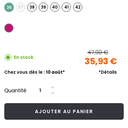
37
38
39
40
41
42
36
47,90 €
En stock
35,93 €
Chez vous dès le :
10 août*
*Détails
Quantité
AJOUTER AU PANIER