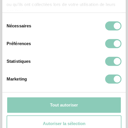
ou qu'ils ont collectées lors de votre utilisation de leurs
services.
Produits
associés
Sélection
Nécessaires
du
consentement
Préférences
Statistiques
Marketing
Tout autoriser
ACCESSOIRE CHAUSSAGE
TIRE BOTTE PLASTIQUE
Autoriser la sélection