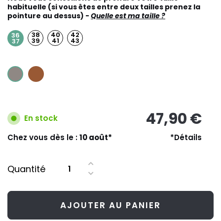
habituelle (si vous êtes entre deux tailles prenez la
pointure au dessus) -
Quelle est ma taille ?
38
40
42
36
39
41
43
37
47,90 €
En stock
Chez vous dès le :
10 août*
*Détails
Quantité
AJOUTER AU PANIER