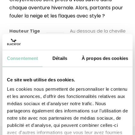
chaque aventure hivernale. Alors, partants pour
fouler la neige et les flaques avec style ?
Hauteur Tige
Au dessous de la cheville
Dessus-tige
Caoutchouc synthétique (à
base de SEBS)
Consentement
Détails
À propos des cookies
Doublure tige
Polyester (synthétique)
Semelle
Caoutchouc synthétique (à
Ce site web utilise des cookies.
extérieure-talon
base de SEBS)
Les cookies nous permettent de personnaliser le contenu
et les annonces, d'offrir des fonctionnalités relatives aux
médias sociaux et d'analyser notre trafic. Nous
partageons également des informations sur l'utilisation de
notre site avec nos partenaires de médias sociaux, de
publicité et d'analyse, qui peuvent combiner celles-ci
avec d'autres informations que vous leur avez fournies