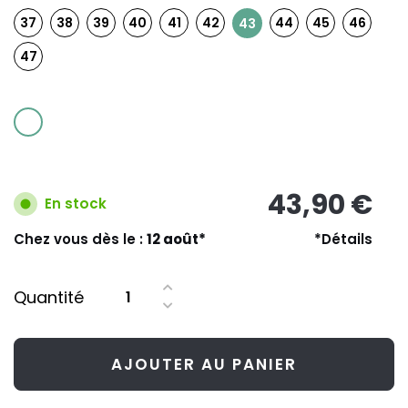
37
38
39
40
41
42
44
45
46
43
47
43,90 €
En stock
Chez vous dès le :
12 août*
*Détails
Quantité
AJOUTER AU PANIER