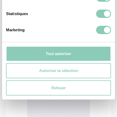
Statistiques
BOTTE
BOTTE DURANCE
Marketing
38,90 €
Tout autoriser
Autoriser la sélection
Produits
similaires
Refuser