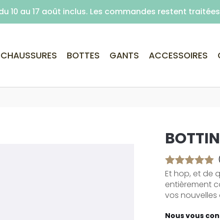
é du 10 au 17 août inclus. Les commandes restent traité
Livraison offerte dès 59€ d'achats (point re
CHAUSSURES
BOTTES
GANTS
ACCESSOIRES
BOTTI
Et hop, et de 
entièrement co
vos nouvelles a
Nous vous cons