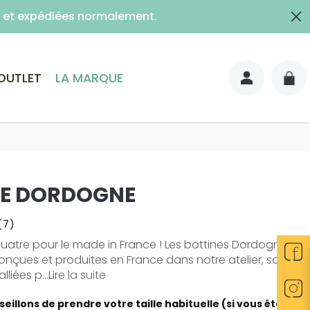
es et expédiées normalement.
lais)
OUTLET
LA MARQUE
NE DORDOGNE
(7)
quatre pour le made in France ! Les bottines Dordogne,
nçues et produites en France dans notre atelier, sont
lliées p...
Lire la suite
eillons de prendre votre taille habituelle (si vous êtes