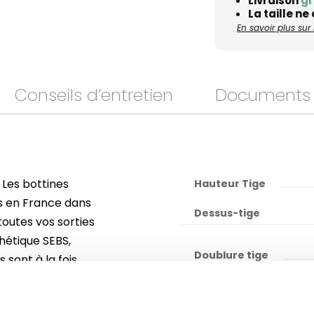
Livraison
gr
La taille ne
En savoir plus su
Conseils d’entretien
Documents
 Les bottines
Hauteur Tige
s en France dans
Dessus-tige
 toutes vos sorties
hétique SEBS,
Doublure tige
 sont à la fois
à enfiler, leur look
Semelle extérieure-
s occasions. Leur
talon