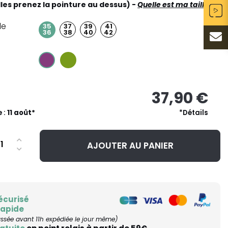
lles prenez la pointure au dessus) -
Quelle est ma taille ?
le
37
39
41
35
38
40
42
36
37,90 €
e :
11 août*
*Détails
AJOUTER AU PANIER
écurisé
rapide
ée avant 11h expédiée le jour même)