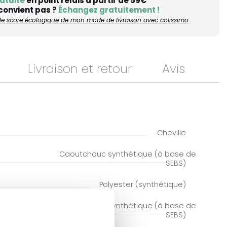
atuite
en point relais à partir de 59€
 convient pas ?
Échangez gratuitement !
r le score écologique de mon mode de livraison avec colissimo
Livraison et retour
Avis
Cheville
Caoutchouc synthétique (à base de
SEBS)
Polyester (synthétique)
Caoutchouc synthétique (à base de
SEBS)