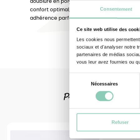
doublure en polyester recyclé, certifiée Oek
confort optimal, tandis que la semelle crant
Consentement
adhérence parfaite sur tous les terrains.
Ce site web utilise des cook
Les cookies nous permettent d
sociaux et d'analyser notre t
partenaires de médias sociaux
vous leur avez fournies ou qu'
Sélection
Nécessaires
du
consentement
Produits
associ
Refuser