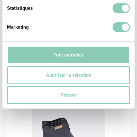
Statistiques
DEMI BOTTE
DEMI BOTTE MARTA
30,90 €
Marketing
Tout autoriser
Produits
similaires
Autoriser la sélection
Refuser