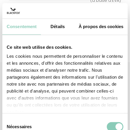
(à base d'EVA)
Doublure semelle
85% polyester 15% coton
intérieure
Consentement
Détails
À propos des cookies
Ce site web utilise des cookies.
Les cookies nous permettent de personnaliser le contenu
et les annonces, d'offrir des fonctionnalités relatives aux
médias sociaux et d'analyser notre trafic. Nous
partageons également des informations sur l'utilisation de
notre site avec nos partenaires de médias sociaux, de
Produits
associés
publicité et d'analyse, qui peuvent combiner celles-ci
avec d'autres informations que vous leur avez fournies
-15%
ou qu'ils ont collectées lors de votre utilisation de leurs
services.
Sélection
Nécessaires
du