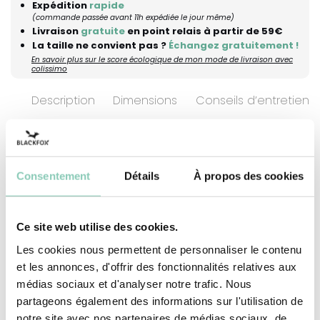
Expédition
rapide
(commande passée avant 11h expédiée le jour même)
Livraison
gratuite
en point relais à partir de 59€
La taille ne convient pas ?
Échangez gratuitement !
En savoir plus sur le score écologique de mon mode de livraison avec
colissimo
Description
Dimensions
Conseils d’entretien
Façonnés en paille de papier, les chapeaux
Consentement
Détails
À propos des cookies
LORENZA offrent une souplesse et une légèreté
incomparables pour accompagner chaque
mouvement de vos enfants au jardin ou lors des
Ce site web utilise des cookies.
balades en forêt. Très malléables, ils se glissent
Les cookies nous permettent de personnaliser le contenu
facilement dans un sac de cueillette sans jamais
et les annonces, d'offrir des fonctionnalités relatives aux
médias sociaux et d'analyser notre trafic. Nous
perdre leur forme. Leurs nuances douces et
partageons également des informations sur l'utilisation de
multicolores apportent une touche de gaieté et
notre site avec nos partenaires de médias sociaux, de