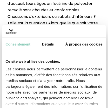
d'accueil. Leurs tiges en feutrine de polyester
recyclé sont chaudes et confortables...
Chaussons d'extérieurs ou sabots d'intérieurs ?
Telle est la question ! Alors, quelle que soit votre
réponse, vous en profiterez à fond !
Hauteur Tige
Au dessous de la cheville
Consentement
Détails
À propos des cookies
Dessus-tige
Polyester (synthétique)
Ce site web utilise des cookies.
Semelle
Polyester (synthétique)
intérieure
Les cookies nous permettent de personnaliser le contenu
et les annonces, d'offrir des fonctionnalités relatives aux
Semelle
Caoutchouc synthétique (à
médias sociaux et d'analyser notre trafic. Nous
extérieure-
base d'EVA) ; liège
talon
partageons également des informations sur l'utilisation de
notre site avec nos partenaires de médias sociaux, de
publicité et d'analyse, qui peuvent combiner celles-ci
avec d'autres informations que vous leur avez fournies