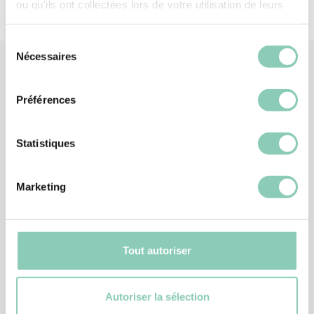
ou qu'ils ont collectées lors de votre utilisation de leurs
services.
Sélection
Nécessaires
du
consentement
Produits
similaires
Préférences
Statistiques
-25%
Marketing
Tout autoriser
Autoriser la sélection