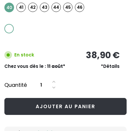
41
42
43
44
45
46
40
38,90 €
En stock
Chez vous dès le :
11 août*
*Détails
Quantité
AJOUTER AU PANIER