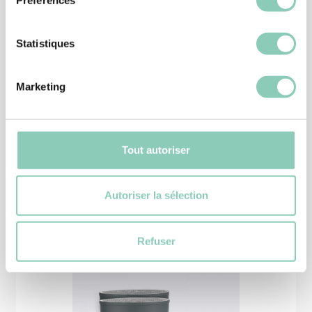
Statistiques
SABOT
Marketing
SABOT MARSCHAL
28,90 €
Tout autoriser
Autoriser la sélection
Produits
similaires
Refuser