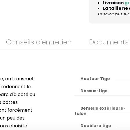
Livraison
gr
La taille ne
En savoir plus su
Conseils d’entretien
Documents
te, on transmet.
Hauteur Tige
t redonnent le
Dessus-tige
parc d'à côté ou
s bottes
Semelle extérieure-
vont forcément
talon
 un peu des
ons choisi le
Doublure tige