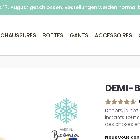
é du 10 au 17 août inclus. Les commandes restent traité
s 17. August geschlossen. Bestellungen werden normal 
Livraison offerte dès 59€ d'achats (point re
CHAUSSURES
BOTTES
GANTS
ACCESSOIRES
DEMI-
Dehors, le nez
instants tout 
des choses ens
Nous vous cons