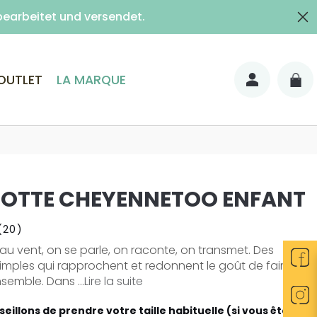
es et expédiées normalement.
bearbeitet und versendet.
lais)
OUTLET
LA MARQUE
BOTTE CHEYENNETOO ENFANT
(20)
 au vent, on se parle, on raconte, on transmet. Des
simples qui rapprochent et redonnent le goût de faire
emble. Dans ...
Lire la suite
eillons de prendre votre taille habituelle (si vous êtes