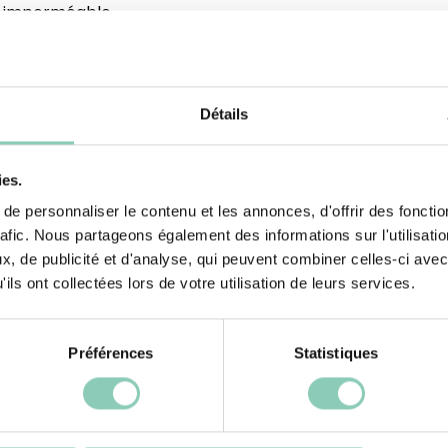
e imperméable,
hlore. Pour
er tellement
re soin des petits
Détails
c leur aspect en
Cheyennetoo" sont
ées pour toute la
ies.
e vos bambins
e personnaliser le contenu et les annonces, d'offrir des fonctio
neige fraîche...
rafic. Nous partageons également des informations sur l'utilisati
, de publicité et d'analyse, qui peuvent combiner celles-ci avec
ils ont collectées lors de votre utilisation de leurs services.
Préférences
Statistiques