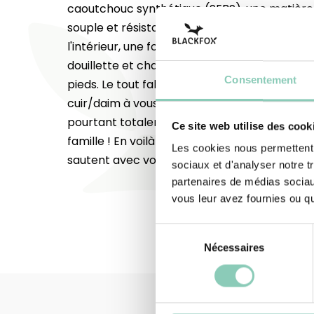
caoutchouc synthétique (SEBS), une matièr
souple et résistante, sans phtalate et sans c
l'intérieur, une fourrure intégrale en polyest
douillette et chaude, a pris place pour prend
Consentement
pieds. Le tout fabriqué en Europe... Bref, ave
cuir/daim à vous y méprendre, les bottes "
pourtant totalement imperméables et déclin
Ce site web utilise des cook
famille ! En voilà de bonnes raisons pour qu
Les cookies nous permettent d
sautent avec vous dans les flaques et dans la 
sociaux et d'analyser notre t
partenaires de médias sociaux
vous leur avez fournies ou qu'
Sélection
Nécessaires
du
consentement