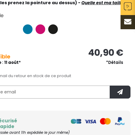
lles prenez la pointure au dessus) -
Quelle est ma taille ?
le
40,90 €
ible
e :
11 août*
*Détails
mail du retour en stock de ce produit
écurisé
rapide
ée avant 11h expédiée le jour même)