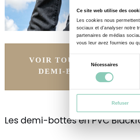
Ce site web utilise des cook
Les cookies nous permettent d
sociaux et d'analyser notre t
partenaires de médias sociaux
vous leur avez fournies ou qu'
Sélection
VOIR TOUTES LES
Nécessaires
du
DEMI-BOTTES
consentement
Refuser
Les demi-bottes en PVC Blackf