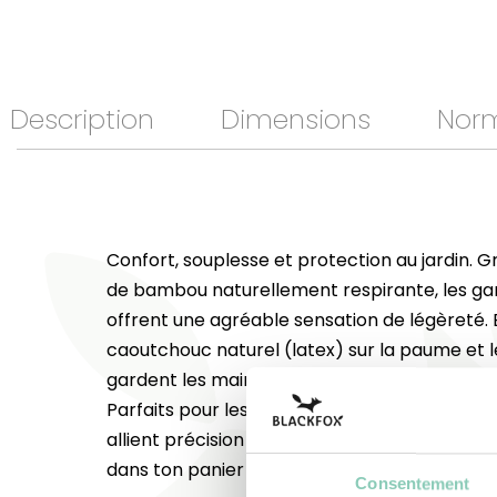
Description
Dimensions
Nor
Confort, souplesse et protection au jardin. Gr
de bambou naturellement respirante, les 
offrent une agréable sensation de légèreté. 
caoutchouc naturel (latex) sur la paume et les
gardent les mains au sec tout en assurant un
Parfaits pour les petits travaux de taille ou d’e
allient précision et douceur au contact des v
dans ton panier avant la prochaine session d
Consentement