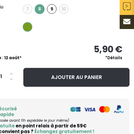
le
7
9
10
8
5,90 €
e :
12 août*
*Détails
AJOUTER AU PANIER
écurisé
rapide
ée avant 11h expédiée le jour même)
atuite
en point relais à partir de 59€
 convient pas ?
Échangez gratuitement !