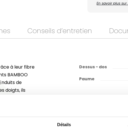
En savoir plus su
mes
Conseils d’entretien
Docu
âce à leur fibre
Dessus - dos
gants BAMBOO
Paume
Enduits de
 doigts, ils
e bonne prise.
ntretien, ils
égétaux. À glisser
e jardinage
Détails