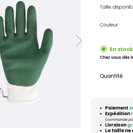
Taille disponib
Couleur
En stock
Chez vous dès l
Quantité
Paiement
s
Expédition
(commande pass
Livraison
gr
La taille ne