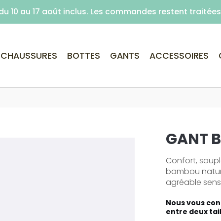
é du 10 au 17 août inclus. Les commandes restent traité
Livraison offerte dès 59€ d'achats (point re
CHAUSSURES
BOTTES
GANTS
ACCESSOIRES
GANT 
Confort, soupl
bambou nature
agréable sensa
Nous vous cons
entre deux tai