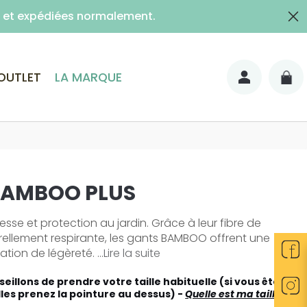
es et expédiées normalement.
lais)
OUTLET
LA MARQUE
BAMBOO PLUS
esse et protection au jardin. Grâce à leur fibre de
llement respirante, les gants BAMBOO offrent une
tion de légèreté. ...
Lire la suite
eillons de prendre votre taille habituelle (si vous êtes
lles prenez la pointure au dessus) -
Quelle est ma taille ?