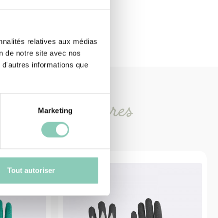
nnalités relatives aux médias
on de notre site avec nos
 d'autres informations que
oduits
similaires
Marketing
Tout autoriser