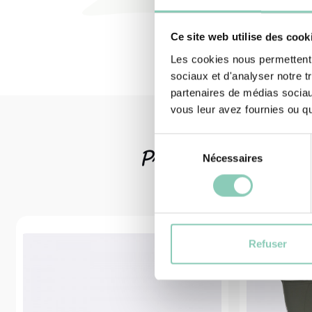
Ce site web utilise des cook
Les cookies nous permettent d
sociaux et d'analyser notre t
partenaires de médias sociaux
vous leur avez fournies ou qu'
Sélection
Produits
associ
Nécessaires
du
consentement
Refuser