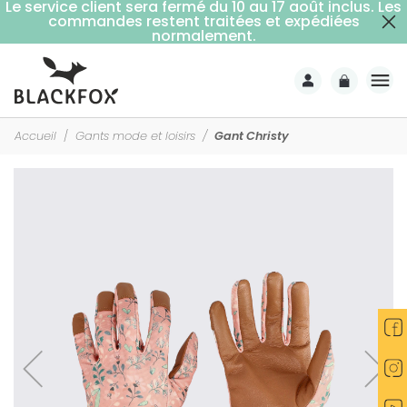
Le service client sera fermé du 10 au 17 août inclus. Les
commandes restent traitées et expédiées
Livraison offerte dès 59€ d'achats (point relais)
normalement.
Accueil
Gants mode et loisirs
Gant Christy