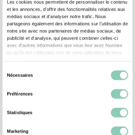
Les cookies nous permettent de personnaliser le contenu
et les annonces, d'offrir des fonctionnalités relatives aux
médias sociaux et d'analyser notre trafic. Nous
partageons également des informations sur l'utilisation de
notre site avec nos partenaires de médias sociaux, de
publicité et d'analyse, qui peuvent combiner celles-ci
avec d'autres informations que vous leur avez fournies
ou qu'ils ont collectées lors de votre utilisation de leurs
services.
Sélection
Nécessaires
du
consentement
CHAUSSURE JARDIN
CHAUSSURE MONTANA
Préférences
39,90 €
Statistiques
Marketing