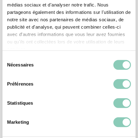
médias sociaux et d'analyser notre trafic. Nous
partageons également des informations sur l'utilisation de
notre site avec nos partenaires de médias sociaux, de
publicité et d'analyse, qui peuvent combiner celles-ci
avec d'autres informations que vous leur avez fournies
ou qu'ils ont collectées lors de votre utilisation de leurs
services.
Sélection
SABOT
Nécessaires
du
SABOT MELLOW
consentement
26,90 €
Préférences
Statistiques
Marketing
Produits
similaires