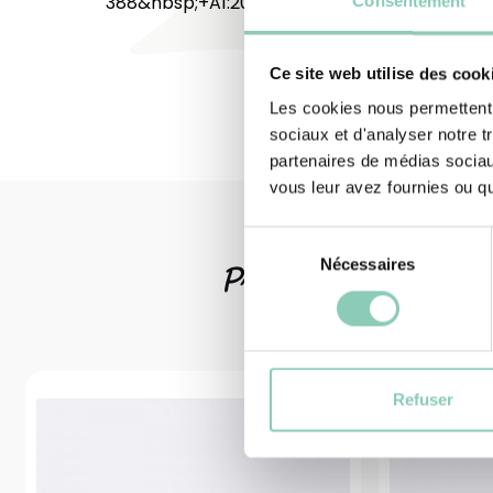
388&nbsp;+A1:2018&nbsp;(3132X).
Consentement
Ce site web utilise des cook
Les cookies nous permettent d
sociaux et d'analyser notre t
partenaires de médias sociaux
vous leur avez fournies ou qu'
Sélection
Nécessaires
du
Produits
associ
consentement
Refuser