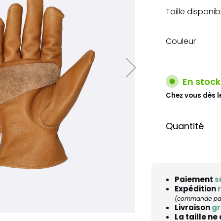
Taille disponib
Couleur
En stock
Chez vous dès l
Quantité
Paiement
s
Expédition
(commande pass
Livraison
gr
La taille ne