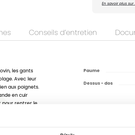
En savoir plus su
mes
Conseils d’entretien
Docu
ovin, les gants
Paume
olage. Avec leur
Dessus - dos
bien aux poignets.
bande en cuir
 pour rentrer le
bricolage, ces
 les bricoleurs.
 EN