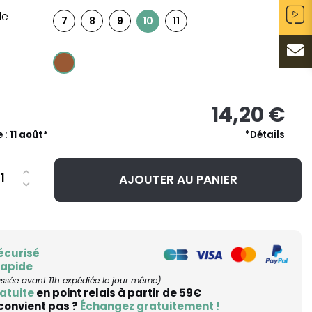
le
7
8
9
11
10
14,20 €
e :
11 août*
*Détails
AJOUTER AU PANIER
écurisé
rapide
ée avant 11h expédiée le jour même)
atuite
en point relais à partir de 59€
 convient pas ?
Échangez gratuitement !