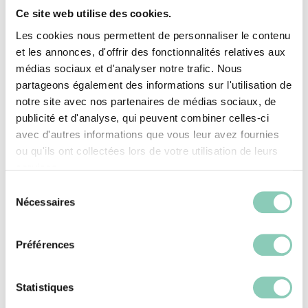
Ce site web utilise des cookies.
Les Bottillons et Bottines de Jardin : Le
Les cookies nous permettent de personnaliser le contenu
et les annonces, d'offrir des fonctionnalités relatives aux
Juste Milieu Polyvalent
médias sociaux et d'analyser notre trafic. Nous
partageons également des informations sur l'utilisation de
notre site avec nos partenaires de médias sociaux, de
Leurs points forts : Ils représentent un
publicité et d'analyse, qui peuvent combiner celles-ci
excellent compromis. Ils protègent la
avec d'autres informations que vous leur avez fournies
cheville, offrent une bonne
ou qu'ils ont collectées lors de votre utilisation de leurs
services.
imperméabilité et un meilleur maintien
Sélection
que les sabots, tout en étant plus
Nécessaires
du
légers et souples que les bottes
consentement
hautes. Leur look est souvent plus
Préférences
passe-partout.
Quand les choisir ? Très polyvalents,
Statistiques
ils conviennent à une multitude de