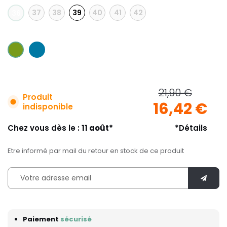
37
38
39
40
41
42
36
21,90 €
Produit
16,42 €
indisponible
Chez vous dès le :
11 août*
*Détails
Etre informé par mail du retour en stock de ce produit
Paiement
sécurisé