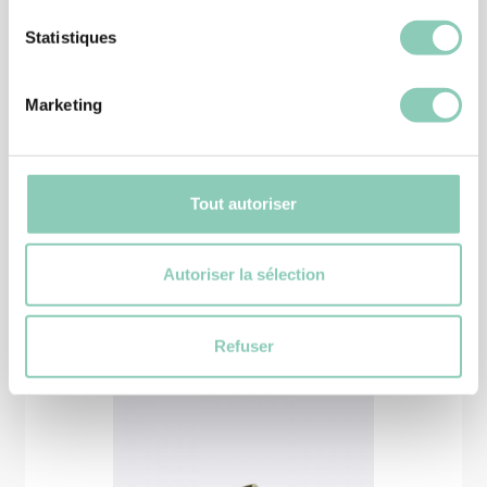
Statistiques
CHAUSSURE JARDIN
BOTTINE ADELIA
Marketing
45,90 €
Tout autoriser
Produits
similaires
Autoriser la sélection
Refuser