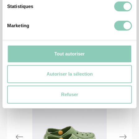
Statistiques
BOTTES
BOTTE HYROME
25,90 €
Marketing
Tout autoriser
Produits
similaires
Autoriser la sélection
-20%
Refuser