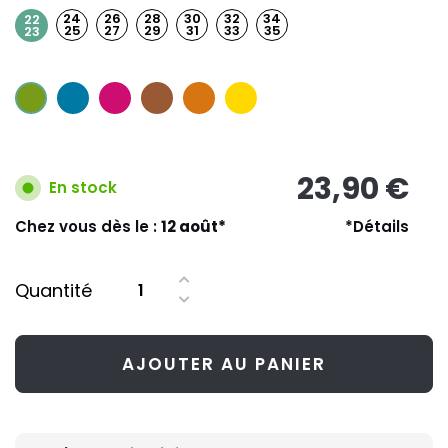
24
26
28
30
32
34
22
25
27
29
31
33
35
23
23,90 €
En stock
Chez vous dès le :
12 août*
*Détails
Quantité
AJOUTER AU PANIER