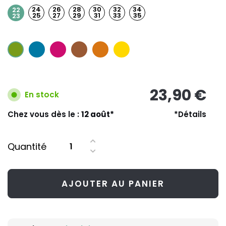
24
26
28
30
32
34
22
25
27
29
31
33
35
23
23,90 €
En stock
Chez vous dès le :
12 août*
*Détails
Quantité
AJOUTER AU PANIER