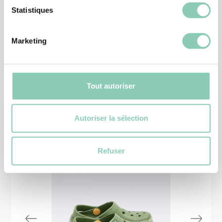
Statistiques
BOTTES
BOTTE HYROME
25,90 €
Marketing
Tout autoriser
Produits
similaires
Autoriser la sélection
-20%
Refuser