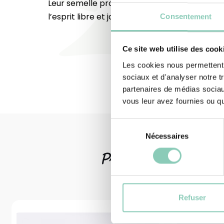
Leur semelle profilée garantit confort et stab
l’esprit libre et joyeux des années rétro !
Consentement
Ce site web utilise des cook
Les cookies nous permettent d
sociaux et d'analyser notre t
partenaires de médias sociaux
vous leur avez fournies ou qu'
Sélection
Nécessaires
du
consentement
Produits
associ
Refuser