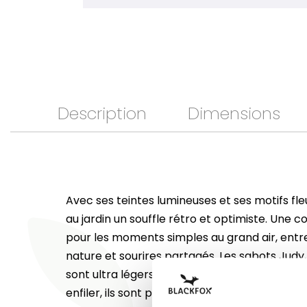
Description
Dimensions
Avec ses teintes lumineuses et ses motifs fleu
au jardin un souffle rétro et optimiste. Une c
pour les moments simples au grand air, entre 
nature et sourires partagés. Les sabots Judy
sont ultra légers et agréables à porter au quo
enfiler, ils sont parfaits pour jardiner ou flân