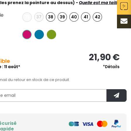
lles prenez la pointure au dessus) -
Quelle est ma taille ?
le
37
38
39
40
41
42
36
21,90 €
ible
e :
11 août*
*Détails
mail du retour en stock de ce produit
écurisé
rapide