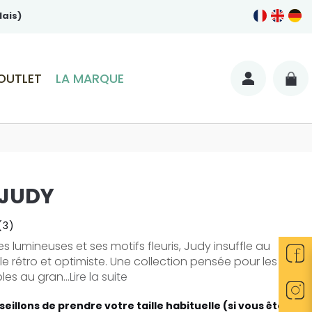
lais)
OUTLET
LA MARQUE
 JUDY
(3)
es lumineuses et ses motifs fleuris, Judy insuffle au
fle rétro et optimiste. Une collection pensée pour les
es au gran...
Lire la suite
eillons de prendre votre taille habituelle (si vous êtes