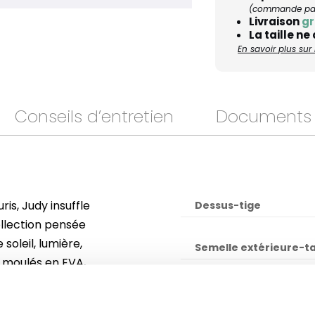
(commande pass
Livraison
gr
La taille ne
En savoir plus su
Conseils d’entretien
Documents
ris, Judy insuffle
Dessus-tige
ollection pensée
soleil, lumière,
Semelle extérieure-t
, moulés en EVA,
tidien. Faciles à
Semelle intérieure
er pieds au sec.