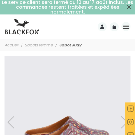
Le service client sera fermé du 10 au 17 août inclus. Les
commandes restent traitées et expédiées
Livraison offerte dès 59€ d'achats (point relais)
normalement.
Accueil
Sabots femme
Sabot Judy