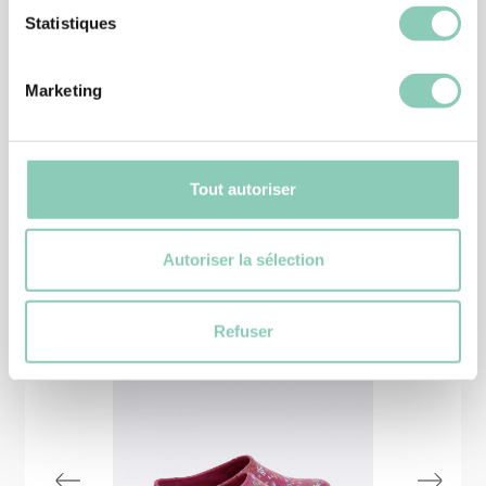
Statistiques
CHAUSSURE JARDIN
BOTTINE JUDY
45,90 €
Marketing
Tout autoriser
Produits
similaires
Autoriser la sélection
Refuser