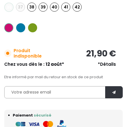
37
38
39
40
41
42
36
Produit
21,90 €
indisponible
Chez vous dès le :
12 août*
*Détails
Etre informé par mail du retour en stock de ce produit
Paiement
sécurisé