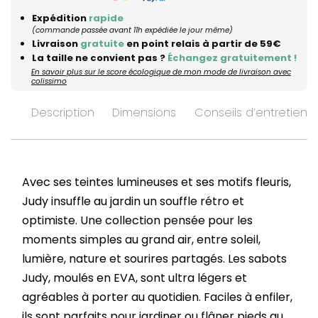
Expédition
rapide
(commande passée avant 11h expédiée le jour même)
Livraison
gratuite
en point relais à partir de 59€
La taille ne convient pas ?
Échangez gratuitement !
En savoir plus sur le score écologique de mon mode de livraison avec
colissimo
Description
Dimensions
Conseils d’entretien
Avec ses teintes lumineuses et ses motifs fleuris,
Judy insuffle au jardin un souffle rétro et
optimiste. Une collection pensée pour les
moments simples au grand air, entre soleil,
lumière, nature et sourires partagés. Les sabots
Judy, moulés en EVA, sont ultra légers et
agréables à porter au quotidien. Faciles à enfiler,
ils sont parfaits pour jardiner ou flâner pieds au