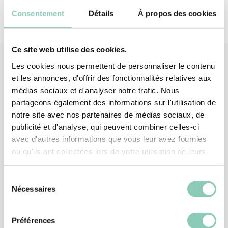
Consentement
Détails
À propos des cookies
Ce site web utilise des cookies.
Les cookies nous permettent de personnaliser le contenu
et les annonces, d'offrir des fonctionnalités relatives aux
Produits
associés
médias sociaux et d'analyser notre trafic. Nous
partageons également des informations sur l'utilisation de
notre site avec nos partenaires de médias sociaux, de
-30%
publicité et d'analyse, qui peuvent combiner celles-ci
avec d'autres informations que vous leur avez fournies
ou qu'ils ont collectées lors de votre utilisation de leurs
services.
Sélection
Nécessaires
du
consentement
Préférences