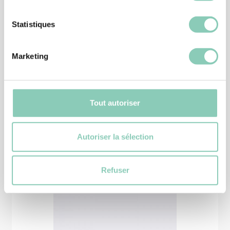
Statistiques
GANT
GANT JARDY
Marketing
10,90 €
7,63 €
Tout autoriser
Autoriser la sélection
Produits
similaires
Refuser