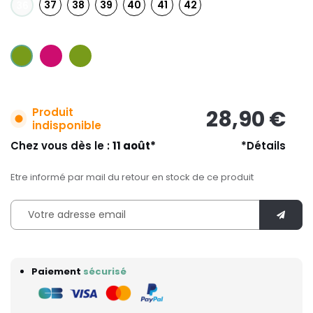
37
38
39
40
41
42
36
Produit
28,90 €
indisponible
Chez vous dès le :
11 août*
*Détails
Etre informé par mail du retour en stock de ce produit
Paiement
sécurisé