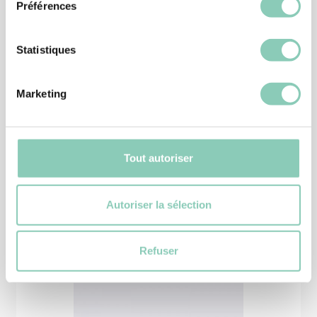
Préférences
Statistiques
CHAUSSURE JARDIN
Marketing
CHAUSSURE MONTANA
39,90 €
Tout autoriser
Autoriser la sélection
Produits
similaires
Refuser