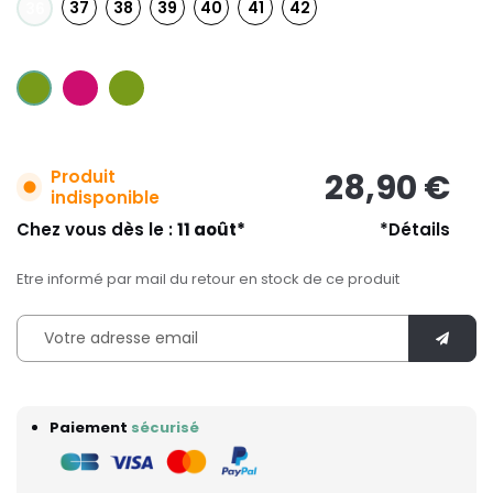
37
38
39
40
41
42
36
Produit
28,90 €
indisponible
Chez vous dès le :
11 août*
*Détails
Etre informé par mail du retour en stock de ce produit
Paiement
sécurisé