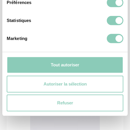
Préférences
Statistiques
CHAUSSURE JARDIN
Marketing
CHAUSSURE MONTANA
39,90 €
Tout autoriser
Autoriser la sélection
Produits
similaires
Refuser