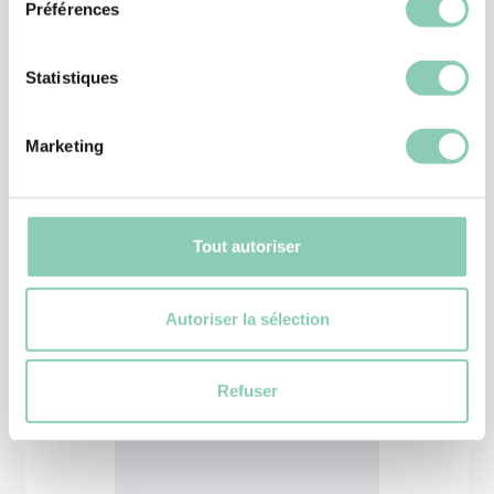
Préférences
Statistiques
CHAUSSURE JARDIN
Marketing
CHAUSSURE MONTANA
39,90 €
Tout autoriser
Autoriser la sélection
Produits
similaires
Refuser