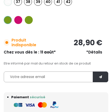
37
38
39
40
41
42
36
Produit
28,90 €
indisponible
Chez vous dès le :
11 août*
*Détails
Etre informé par mail du retour en stock de ce produit
Paiement
sécurisé