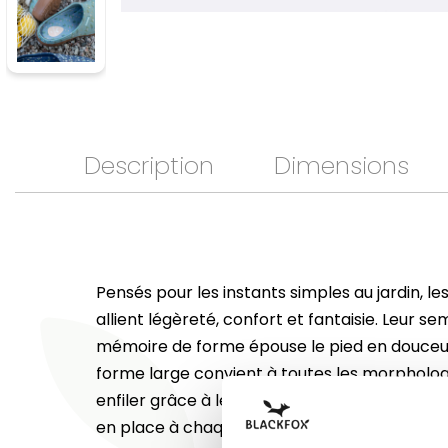
Description
Dimensions
Pensés pour les instants simples au jardin, 
allient légèreté, confort et fantaisie. Leur se
mémoire de forme épouse le pied en douceur,
forme large convient à toutes les morphologi
enfiler grâce à leur rebord discret à l’arrière,
en place à chaque pas. Leur motif fleuri, dess