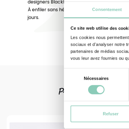
designers Blackfox, invite à profiter du plein 
À enfiler sans hésiter pour savourer la douc
Consentement
jours.
Ce site web utilise des cook
Les cookies nous permettent d
sociaux et d'analyser notre t
partenaires de médias sociaux
vous leur avez fournies ou qu'
Sélection
Nécessaires
du
consentement
Produits
associ
Refuser