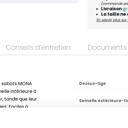
(commande pass
Livraison
gr
La taille ne
En savoir plus su
Conseils d’entretien
Documents
les sabots MONA
Dessus-tige
melle intérieure à
 tandis que leur
Semelle extérieure-t
es. Faciles à
 ils restent bien
Semelle intérieure
iné par les