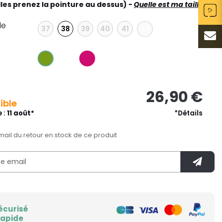
lles prenez la pointure au dessus) -
Quelle est ma taille ?
le
37
38
39
40
41
42
26,90 €
ible
e :
11 août*
*Détails
mail du retour en stock de ce produit
écurisé
rapide