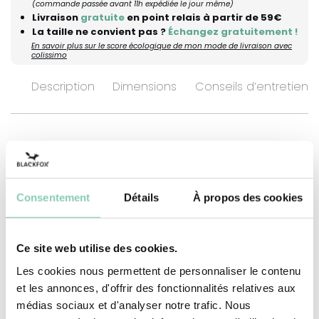
(commande passée avant 11h expédiée le jour même)
Livraison
gratuite
en point relais à partir de 59€
La taille ne convient pas ?
Échangez gratuitement !
En savoir plus sur le score écologique de mon mode de livraison avec
colissimo
Description
Dimensions
Conseils d’entretien
Sautez les deux pieds dans les beaux jours ! Pour
concevoir ces sabots au style estival, nous avons
choisi d'utiliser un caoutchouc synthétique (à
Consentement
Détails
À propos des cookies
base d'EVA) ajouré pour vous proposer des
sabots ultra légers, bien aérés et faciles à
Ce site web utilise des cookies.
entretenir. Sans doublure et équipés d'une bride
de maintien, ils sont parfaitement adaptés aux
Les cookies nous permettent de personnaliser le contenu
et les annonces, d'offrir des fonctionnalités relatives aux
loisirs d'extérieur lorsque soleil et chaleur
médias sociaux et d'analyser notre trafic. Nous
pointent le bout de leur nez !