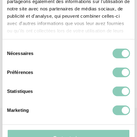
partageons également des informations sur l'utilisation de
notre site avec nos partenaires de médias sociaux, de
Hauteur Tige
Au dessous de la cheville
publicité et d'analyse, qui peuvent combiner celles-ci
avec d'autres informations que vous leur avez fournies
Dessus-tige
Caoutchouc synthétique (à
base d'EVA)
ou qu'ils ont collectées lors de votre utilisation de leurs
services.
Semelle extérieure-
Caoutchouc synthétique (à
Sélection
talon
base d'EVA)
Nécessaires
du
Doublure tige
Sans
consentement
Préférences
Statistiques
Marketing