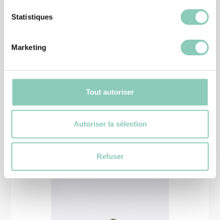
Statistiques
CHAUSSURE JARDIN
BOTTINE ADELIA
Marketing
45,90 €
Tout autoriser
Produits
similaires
Autoriser la sélection
Refuser