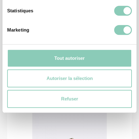
Statistiques
CHAUSSURE JARDIN
BOTTINE ADELIA
Marketing
45,90 €
Tout autoriser
Produits
similaires
Autoriser la sélection
Refuser