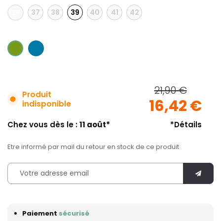
37
38
39
40
41
42
36
21,90 €
Produit
16,42 €
indisponible
Chez vous dès le :
11 août*
*Détails
Etre informé par mail du retour en stock de ce produit
Paiement
sécurisé