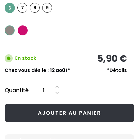
7
8
9
6
5,90 €
En stock
Chez vous dès le :
12 août*
*Détails
Quantité
AJOUTER AU PANIER