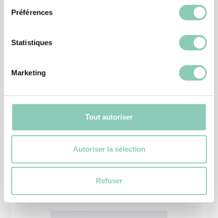
Préférences
Statistiques
Marketing
CHAUSSURE JARDIN
BOTTILLON OREGON
39,90 €
Tout autoriser
Autoriser la sélection
Produits
similaires
Refuser