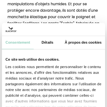
manipulations d'objets humides. Et pour se
protéger encore davantage, ils sont dotés d'une
manchette élastique pour couvrir le poignet et
faciliter l'enfilage. Les gants "Érable", fabriqués en
France, sont normés EN 420 2003 + A1 2009 avec
une dextérité de 5/5 et EN 388 : 2016 + A1 2018
avec une performance de 2122X. Un jardinage
Consentement
Détails
À propos des cookies
sous le signe de l'authenticité et du confort !
Ce site web utilise des cookies.
Dessus - dos
Cuir pleine fleur de bovin
Les cookies nous permettent de personnaliser le contenu
Paume
Cuir pleine fleur de bovin
et les annonces, d'offrir des fonctionnalités relatives aux
médias sociaux et d'analyser notre trafic. Nous
Manchette
Coton (fibre naturelle)
partageons également des informations sur l'utilisation de
notre site avec nos partenaires de médias sociaux, de
publicité et d'analyse, qui peuvent combiner celles-ci
avec d'autres informations que vous leur avez fournies
ou qu'ils ont collectées lors de votre utilisation de leurs