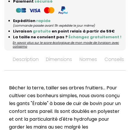
Paiement
sécurisé
Expédition
rapide
(commande passée avant 11h expédiée le jour même)
Livraison
gratuite
en point relais à partir de 59€
La taille ne convient pas ?
Échangez gratuitement !
En savoir plus sur le score écologique de mon mode de livraison avec
colissimo
Description
Dimensions
Normes
Conseils d’
Bêcher la terre, tailler ses arbres fruitiers... Pour
cultiver ces bonheurs simples, nous avons conçu
les gants "Érable" à base de cuir de bovin pour un
confort sans pareil. Ils sont doublés en polyester
et ont la particularité d'être hydrofuge pour
garder les mains au sec malgré les