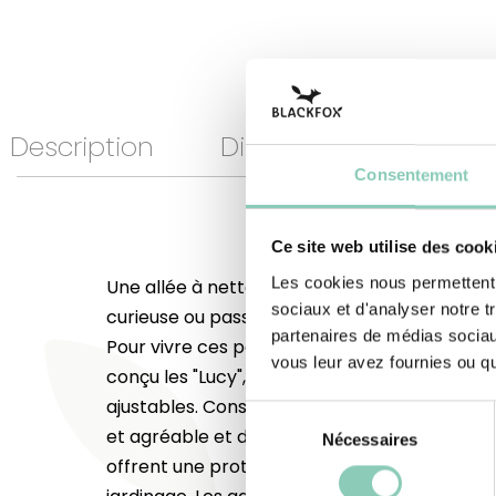
Description
Dimensions
Nor
Consentement
Ce site web utilise des cook
Les cookies nous permettent d
Une allée à nettoyer, un arrosoir à déplacer.
sociaux et d'analyser notre t
curieuse ou passionnée, on passe parfois des 
partenaires de médias sociaux
Pour vivre ces petits instants de nature avec
vous leur avez fournies ou qu'
conçu les "Lucy", des gants résistants, confor
ajustables. Constitués sur le dos d'un tricot 
Sélection
et agréable et d'un mélange polyamide/PU su
Nécessaires
du
offrent une protection idéale pour les petits
consentement