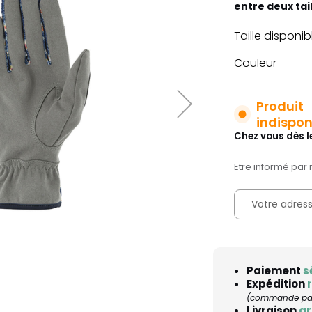
entre deux tail
Taille disponib
Couleur
Produit
indispon
Chez vous dès l
Etre informé par 
Paiement
s
Expédition
(commande pass
Livraison
gr