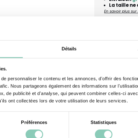
La taille ne
En savoir plus su
mes
Conseils d’entretien
Docu
Détails
ies.
e personnaliser le contenu et les annonces, d'offrir des fonctio
.. De manière
Dessus - dos
rafic. Nous partageons également des informations sur l'utilisati
heures au jardin !
Paume
, de publicité et d'analyse, qui peuvent combiner celles-ci avec
 style, nous avons
ils ont collectées lors de votre utilisation de leurs services.
tables et
élasthanne souple
r la paume, ils
Préférences
Statistiques
 travaux de