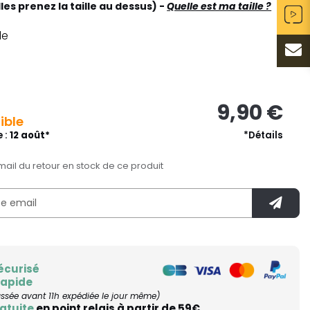
les prenez la taille au dessus) -
Quelle est ma taille ?
le
9,90 €
ible
e :
12 août*
*Détails
mail du retour en stock de ce produit
écurisé
rapide
ée avant 11h expédiée le jour même)
atuite
en point relais à partir de 59€