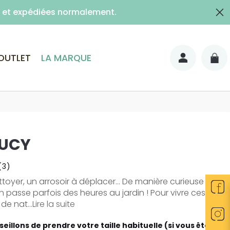
es et expédiées normalement.
lais)
OUTLET
LA MARQUE
LUCY
(3)
ttoyer, un arrosoir à déplacer... De manière curieuse ou
 passe parfois des heures au jardin ! Pour vivre ces
 de nat...
Lire la suite
eillons de prendre votre taille habituelle (si vous êtes