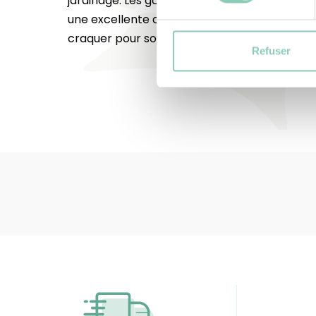
jardinage. Les gants "Lucy" sont normés EN 4
une excellente dextérité de 5/5. Côté look, 
craquer pour son motif champêtre et coloré
Refuser