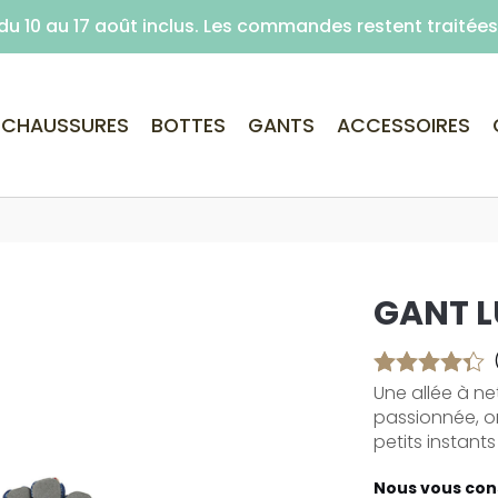
é du 10 au 17 août inclus. Les commandes restent traité
Livraison offerte dès 59€ d'achats (point re
CHAUSSURES
BOTTES
GANTS
ACCESSOIRES
GANT 
Une allée à ne
passionnée, on
petits instants
Nous vous cons