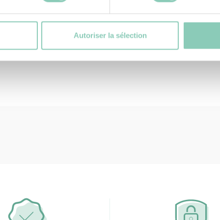
20 + A1 2009 avec
on ne peut que
 !
Autoriser la sélection