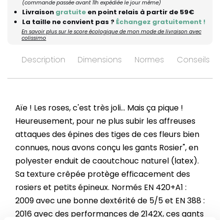
(commande passée avant 11h expédiée le jour même)
Livraison
gratuite
en point relais à partir de 59€
La taille ne convient pas ?
Échangez gratuitement !
En savoir plus sur le score écologique de mon mode de livraison avec
colissimo
Description
Dimensions
Normes
Conseils d’
Aïe ! Les roses, c'est très joli... Mais ça pique !
Heureusement, pour ne plus subir les affreuses
attaques des épines des tiges de ces fleurs bien
connues, nous avons conçu les gants Rosier", en
polyester enduit de caoutchouc naturel (latex).
Sa texture crêpée protège efficacement des
rosiers et petits épineux. Normés EN 420+A1 :
2009 avec une bonne dextérité de 5/5 et EN 388 :
2016 avec des performances de 2142X, ces gants