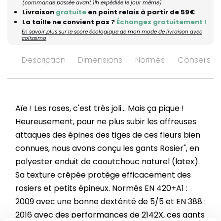
(commande passée avant 11h expédiée le jour même)
Livraison
gratuite
en point relais à partir de 59€
La taille ne convient pas ?
Échangez gratuitement !
En savoir plus sur le score écologique de mon mode de livraison avec
colissimo
Description
Dimensions
Normes
Conseils d’
Aïe ! Les roses, c'est très joli... Mais ça pique !
Heureusement, pour ne plus subir les affreuses
attaques des épines des tiges de ces fleurs bien
connues, nous avons conçu les gants Rosier", en
polyester enduit de caoutchouc naturel (latex).
Sa texture crêpée protège efficacement des
rosiers et petits épineux. Normés EN 420+A1 :
2009 avec une bonne dextérité de 5/5 et EN 388 :
2016 avec des performances de 2142X, ces gants