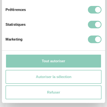
consentement
Préférences
Statistiques
Marketing
CHAUSSURE JARDIN
CHAUSSURE MONTANA
39,90 €
Tout autoriser
Autoriser la sélection
Produits
similaires
Refuser