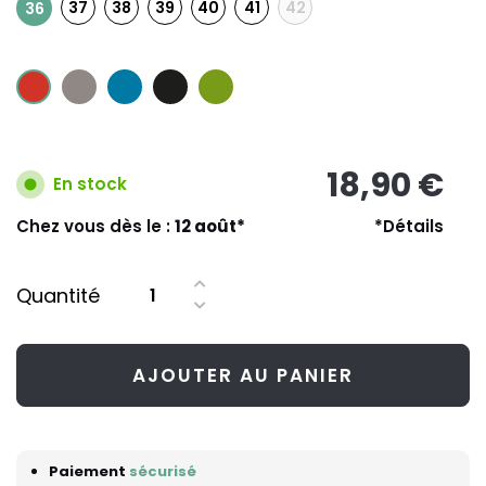
37
38
39
40
41
42
36
18,90 €
En stock
Chez vous dès le :
12 août*
*Détails
Quantité
AJOUTER AU PANIER
Paiement
sécurisé